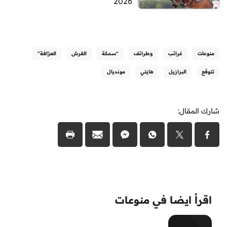
2026
منوعات
غرائب
وطرائف
"سمكة
القرش
العرّافة"
تتوقع
البرازيل
هايتي
مونديال
شارك المقال:
اقرأ ايضا في منوعات