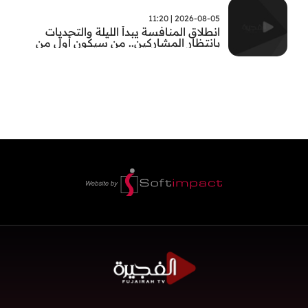
2026-08-05 | 11:20
انطلاق المنافسة يبدأ الليلة والتحديات
بانتظار المشاركين.. من سيكون أول من
يثبت جدارته في #بطل_صيف_الفجيرة ؟
تابعوا الحلقة الأولى الساعة 22:00 على قناة
الفجيرة