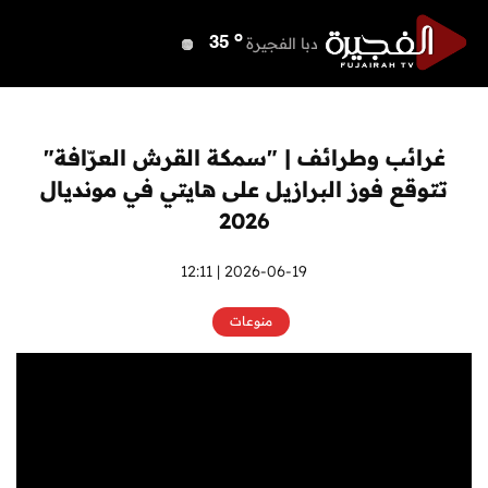
o
دبي
40
o
دبا الفجيرة
35
o
مسافي
35
o
الشارقة
40
o
عجمان
40
غرائب وطرائف | "سمكة القرش العرّافة"
o
أم القيوين
40
تتوقع فوز البرازيل على هايتي في مونديال
o
راس الخيمة
41
2026
o
الفجيرة
33
2026-06-19 | 12:11
منوعات