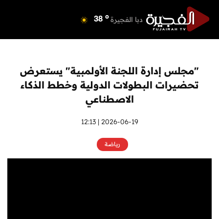
o
دبي
39
o
دبا الفجيرة
38
o
مسافي
38
o
الشارقة
41
o
عجمان
39
"مجلس إدارة اللجنة الأولمبية" يستعرض
o
أم القيوين
39
تحضيرات البطولات الدولية وخطط الذكاء
o
راس الخيمة
38
الاصطناعي
o
الفجيرة
37
2026-06-19 | 12:13
رياضة