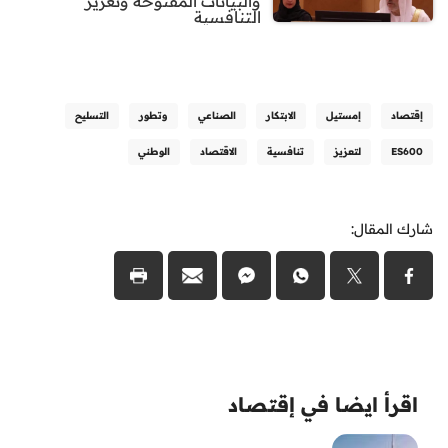
والبيانات المفتوحة وتعزيز
التنافسية
إقتصاد
إمستيل
الابتكار
الصناعي
وتطور
التسليح
ES600
لتعزيز
تنافسية
الاقتصاد
الوطني
شارك المقال:
اقرأ ايضا في إقتصاد