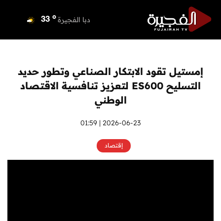
o
دبي
35
o
دبا الفجيرة
33
o
مسافي
33
o
الشارقة
33
o
عجمان
33
إمستيل تقود الابتكار الصناعي وتطور حديد
o
أم القيوين
33
التسليح ES600 لتعزيز تنافسية الاقتصاد
o
راس الخيمة
34
الوطني
o
الفجيرة
33
2026-06-23 | 01:59
إقتصاد