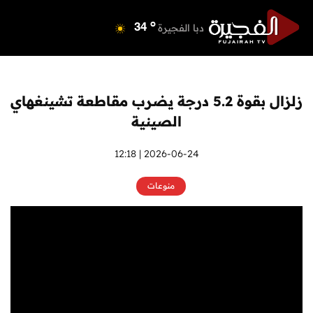
o
دبي
39
o
دبا الفجيرة
34
o
مسافي
34
o
الشارقة
40
o
عجمان
40
زلزال بقوة 5.2 درجة يضرب مقاطعة تشينغهاي
o
أم القيوين
39
الصينية
o
راس الخيمة
40
o
الفجيرة
2026-06-24 | 12:18
33
منوعات