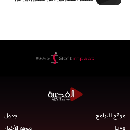
يثبت جدارته في #بطل_صيف_الفجيرة ؟
تابعوا الحلقة الأولى الساعة 22:00 على قناة
الفجيرة
موقع البرامج
جدول
Live
موقع الأخبار