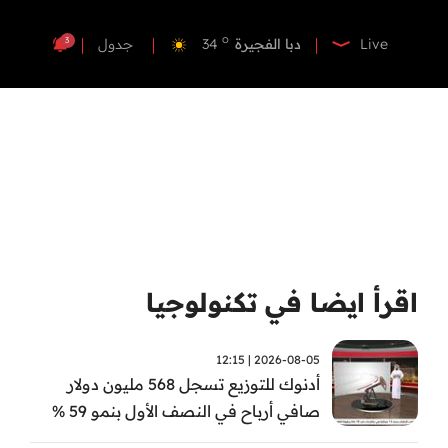
o
دبي
35
o
دبا الفجيرة
34
3
Live
جدول
o
مسافي
34
o
الشارقة
33
o
عجمان
33
o
أم القيوين
33
o
راس الخيمة
34
o
الفجيرة
33
اقرأ ايضا في تكنولوجيا
2026-08-05 | 12:15
أدنوك للتوزيع تسجل 568 مليون دولار
صافي أرباح في النصف الأول بنمو 59 %