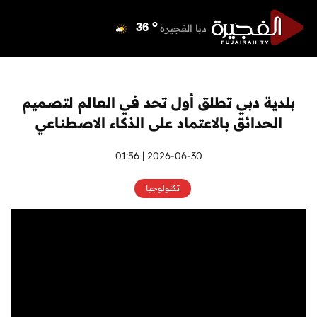
o
دبي
39
o
دبا الفجيرة
36
o
مسافي
36
o
الشارقة
41
o
عجمان
40
بلدية دبي تطلق أول تحد في العالم لتصميم
o
أم القيوين
40
الحدائق بالاعتماد على الذكاء الاصطناعي
o
راس الخيمة
39
o
الفجيرة
2026-06-30 | 01:56
35
تكنولوجيا