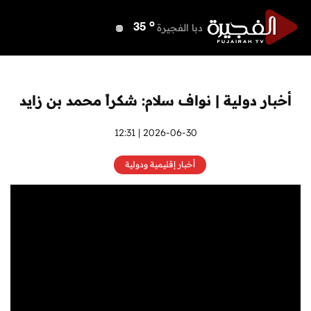
o
دبي
38
o
دبا الفجيرة
35
o
مسافي
35
o
الشارقة
37
o
عجمان
37
أخبار دولية | نواف سلام: شكراً محمد بن زايد
o
أم القيوين
37
o
راس الخيمة
37
2026-06-30 | 12:31
o
الفجيرة
34
أخبار إقليمية ودولية