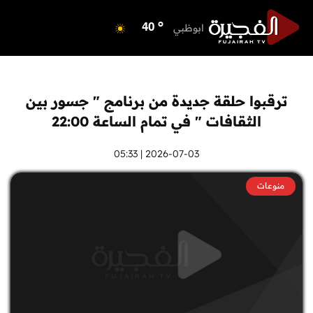
o
الفجيرة
35
o
ابوظبي
40
o
دبي
40
o
دبا الفجيرة
36
o
مسافي
36
ترقبوا حلقة جديدة من برنامج " جسور بين
o
الشارقة
40
الثقافات " في تمام الساعة 22:00
o
عجمان
40
o
أم القيوين
2026-07-03 | 05:33
39
o
راس الخيمة
40
منوعات
o
الفجيرة
35