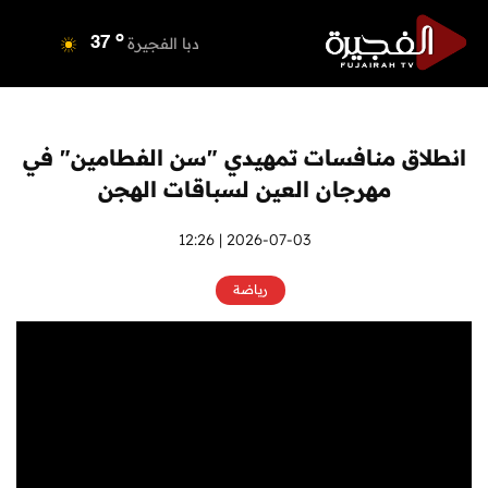
o
دبي
36
o
دبا الفجيرة
37
o
مسافي
37
o
الشارقة
36
o
عجمان
35
انطلاق منافسات تمهيدي "سن الفطامين" في
o
أم القيوين
35
مهرجان العين لسباقات الهجن
o
راس الخيمة
36
o
الفجيرة
2026-07-03 | 12:26
36
رياضة