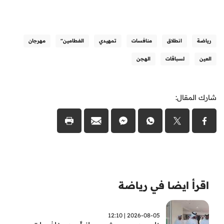
رياضة
انطلاق
منافسات
تمهيدي
الفطامين"
مهرجان
العين
لسباقات
الهجن
شارك المقال:
اقرأ ايضا في رياضة
2026-08-05 | 12:10