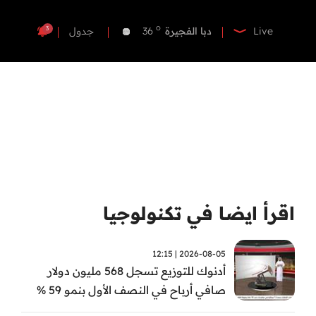
o
دبي
37
o
دبا الفجيرة
36
3
Live
جدول
o
مسافي
36
o
الشارقة
36
o
عجمان
36
o
أم القيوين
36
o
راس الخيمة
36
o
الفجيرة
34
اقرأ ايضا في تكنولوجيا
2026-08-05 | 12:15
أدنوك للتوزيع تسجل 568 مليون دولار
صافي أرباح في النصف الأول بنمو 59 %