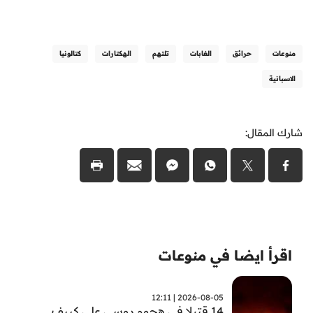
منوعات
حرائق
الغابات
تلتهم
الهكتارات
كتالونيا
الاسبانية
شارك المقال:
اقرأ ايضا في منوعات
2026-08-05 | 12:11
14 قتيلا في هجوم روسي على كييف