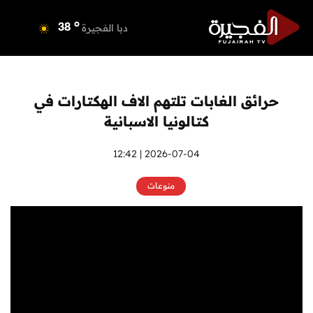
o
دبي
39
o
دبا الفجيرة
38
o
مسافي
38
o
الشارقة
41
o
عجمان
39
حرائق الغابات تلتهم الاف الهكتارات في
o
أم القيوين
38
كتالونيا الاسبانية
o
راس الخيمة
39
o
الفجيرة
2026-07-04 | 12:42
38
منوعات