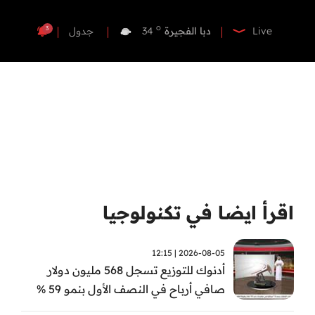
o
دبي
36
o
دبا الفجيرة
34
3
Live
جدول
o
مسافي
34
o
الشارقة
33
o
عجمان
34
o
أم القيوين
34
o
راس الخيمة
32
o
الفجيرة
34
اقرأ ايضا في تكنولوجيا
2026-08-05 | 12:15
أدنوك للتوزيع تسجل 568 مليون دولار
صافي أرباح في النصف الأول بنمو 59 %