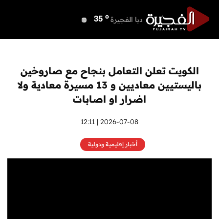
o
دبي
38
o
دبا الفجيرة
35
o
مسافي
35
o
الشارقة
38
o
عجمان
37
الكويت تعلن التعامل بنجاح مع صاروخين
o
أم القيوين
37
باليستيين معاديين و 13 مسيرة معادية ولا
o
راس الخيمة
38
اضرار او اصابات
o
الفجيرة
34
2026-07-08 | 12:11
أخبار إقليمية ودولية