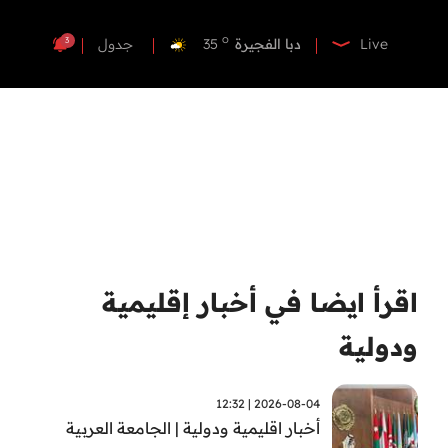
o
دبي
36
o
دبا الفجيرة
35
3
Live
جدول
o
مسافي
35
o
الشارقة
34
o
عجمان
35
o
أم القيوين
35
o
راس الخيمة
34
o
الفجيرة
33
اقرأ ايضا في أخبار إقليمية
ودولية
2026-08-04 | 12:32
أخبار اقليمية ودولية | الجامعة العربية