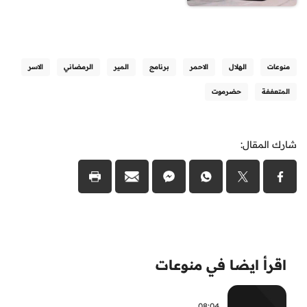
منوعات
الهلال
الاحمر
برنامج
المير
الرمضاني
الاسر
المتعففة
حضرموت
شارك المقال:
اقرأ ايضا في منوعات
08:04