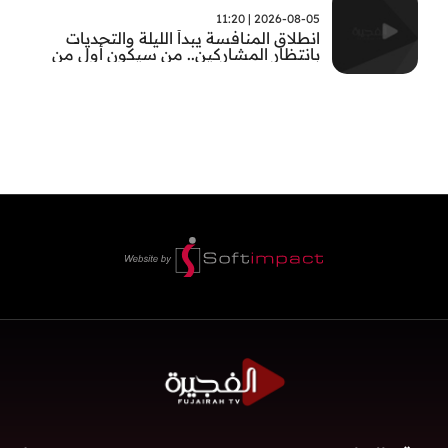
2026-08-05 | 11:20
انطلاق المنافسة يبدأ الليلة والتحديات
بانتظار المشاركين.. من سيكون أول من
يثبت جدارته في #بطل_صيف_الفجيرة ؟
تابعوا الحلقة الأولى الساعة 22:00 على قناة
الفجيرة