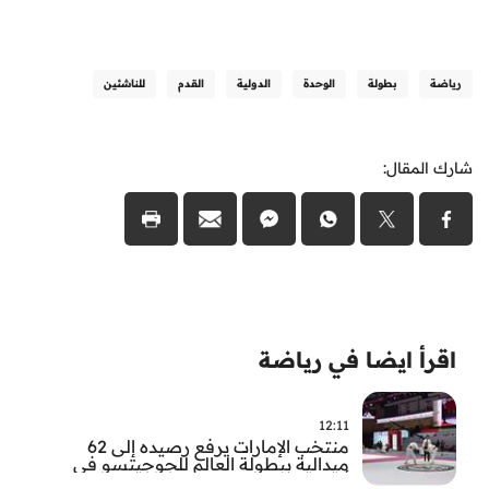
رياضة
بطولة
الوحدة
الدولية
القدم
للناشئين
شارك المقال:
اقرأ ايضا في رياضة
12:11
منتخب الإمارات يرفع رصيده إلى 62
ميدالية ببطولة العالم للجوجيتسو في
أبوظبي