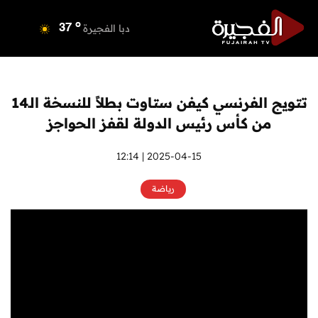
o
دبي
37
o
دبا الفجيرة
37
o
مسافي
37
o
الشارقة
38
o
عجمان
37
تتويج الفرنسي كيفن ستاوت بطلاً للنسخة الـ14
o
أم القيوين
37
من كأس رئيس الدولة لقفز الحواجز
o
راس الخيمة
37
o
الفجيرة
2025-04-15 | 12:14
36
رياضة