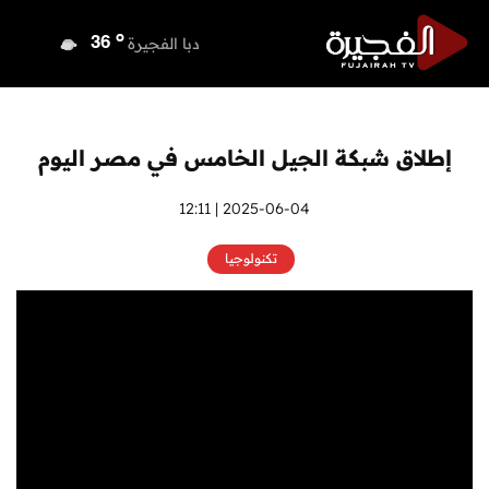
o
دبي
37
o
دبا الفجيرة
36
o
مسافي
36
o
الشارقة
36
o
عجمان
36
إطلاق شبكة الجيل الخامس في مصر اليوم
o
أم القيوين
36
o
راس الخيمة
36
2025-06-04 | 12:11
o
الفجيرة
34
تكنولوجيا