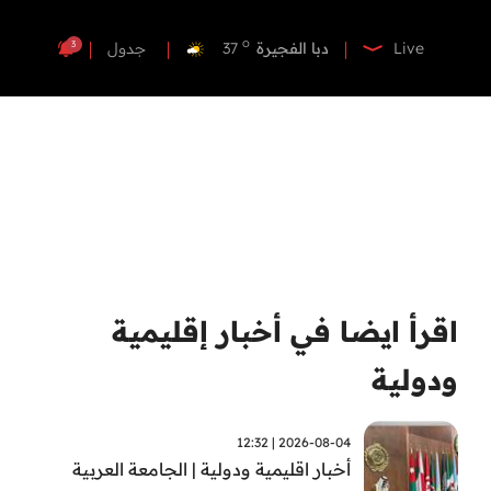
o
دبي
37
o
دبا الفجيرة
37
3
Live
جدول
o
مسافي
37
o
الشارقة
37
o
عجمان
36
o
أم القيوين
36
o
راس الخيمة
36
o
الفجيرة
36
اقرأ ايضا في أخبار إقليمية
ودولية
2026-08-04 | 12:32
أخبار اقليمية ودولية | الجامعة العربية