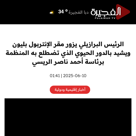
o
دبي
36
o
دبا الفجيرة
34
o
مسافي
34
o
الشارقة
36
o
عجمان
36
الرئيس البرازيلي يزور مقر الإنتربول بليون
o
أم القيوين
36
ويشيد بالدور الحيوي الذي تضطلع به المنظمة
o
راس الخيمة
36
برئاسة أحمد ناصر الريسي
o
الفجيرة
33
2025-06-10 | 01:41
أخبار إقليمية ودولية