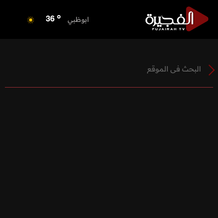
o
الفجيرة
36
o
ابوظبي
36
o
دبي
36
o
دبا الفجيرة
37
o
مسافي
37
o
الشارقة
36
o
عجمان
35
o
أم القيوين
35
o
راس الخيمة
36
o
الفجيرة
36