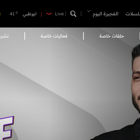
o
الفجيرة
37
o
لسلات
الفجيرة اليوم
ابوظبي
41
Live
o
دبي
39
o
دبا الفجيرة
38
حلقات خاصة
فعاليات خاصة
نشرة 
o
مسافي
38
o
الشارقة
41
o
عجمان
39
o
أم القيوين
39
o
راس الخيمة
38
o
الفجيرة
37