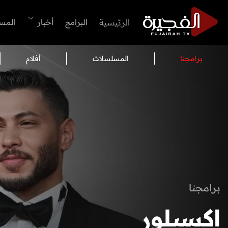
الرئيسية
البرامج
أخبار
المس
برامجنا
المسلسلات
أفلام
برامجنا
ُاكسبلور