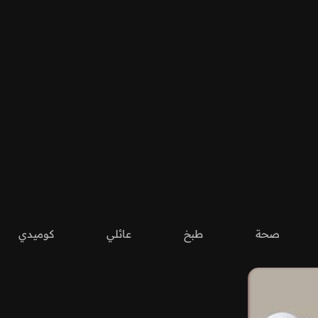
صحة
طبخ
عائلي
كوميدي