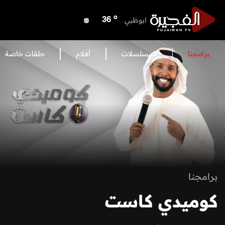
o
الفجيرة
34
o
ابوظبي
36
o
دبي
38
o
دبا الفجيرة
35
برامجنا
المسلسلات
أفلام
حلقات خاصة
o
مسافي
35
o
الشارقة
38
o
عجمان
37
o
أم القيوين
37
o
راس الخيمة
37
o
الفجيرة
34
برامجنا
كوميدي كاست