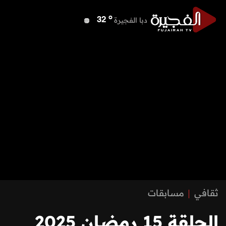
o
دبا الفجيرة
32
o
مسافي
32
o
الشارقة
34
o
عجمان
34
o
أم القيوين
34
o
راس الخيمة
33
o
الفجيرة
32
ثقافي
مسابقات
الحلقة 15 رمضان 2025