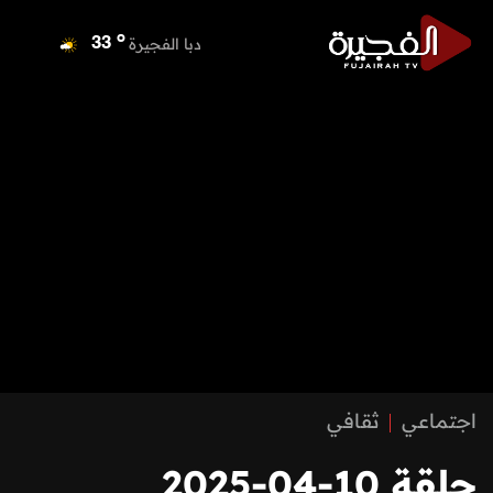
o
دبا الفجيرة
33
o
مسافي
33
o
الشارقة
33
o
عجمان
33
o
أم القيوين
34
o
راس الخيمة
32
o
الفجيرة
33
اجتماعي
ثقافي
حلقة 10-04-2025