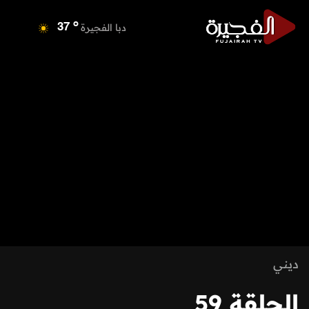
o
دبا الفجيرة
37
o
مسافي
37
o
الشارقة
36
o
عجمان
35
o
أم القيوين
35
o
راس الخيمة
36
o
الفجيرة
36
ديني
الحلقة 59