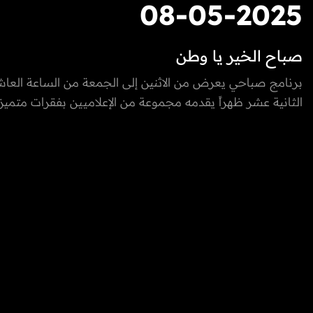
08-05-2025
صباح الخير يا وطن
برنامج صباحي يعرض من الاثنين إلى الجمعة من الساعة العاش
الثانية عشر ظهراً يقدمه مجموعة من الإعلاميين بفقرات متميزة
والخارج، يسلط الضوء على كل ما يعني الأسرة بمزيج مميز بين 
والتقاليد والتقدم والتطور الذي تشهده إمارة الفجيرة ودولة الإما
المتحدة، نستضيف من خلاله ضيوف مميزون يتحدثون عن الطب
التكنولوجيا، المغامرات، السنع الإماراتي والفعاليات.