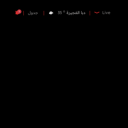
o
دبي
35
o
دبا الفجيرة
35
3
Live
جدول
o
مسافي
35
o
الشارقة
34
o
عجمان
34
o
أم القيوين
34
o
راس الخيمة
33
o
الفجيرة
35