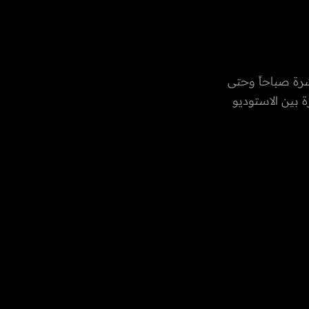
رة صباحاً وحتى
 بين الاستوديو
العادات
رات العربية
، الفن،