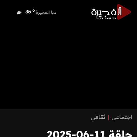
o
دبا الفجيرة
35
o
مسافي
35
o
الشارقة
34
o
عجمان
34
o
أم القيوين
34
o
راس الخيمة
33
o
الفجيرة
34
اجتماعي
ثقافي
حلقة 11-06-2025