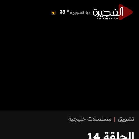
o
دبا الفجيرة
33
o
مسافي
33
o
الشارقة
34
o
عجمان
34
o
أم القيوين
34
o
راس الخيمة
35
o
الفجيرة
32
تشويق
مسلسلات خليجية
الحلقة 14