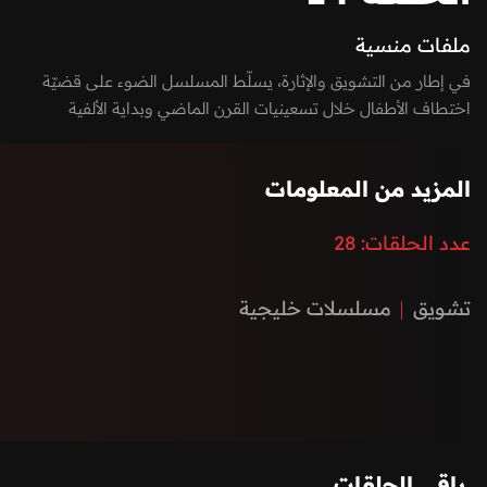
ملفات منسية
في إطار من التشويق والإثارة، يسلّط المسلسل الضوء على قضيّة
اختطاف الأطفال خلال تسعينيات القرن الماضي وبداية الألفية
الجديدة، حيث تدور الأحداث حول محاولة كشف لغز اختفاء عدد من
الفتيات في ظروف غامضة ومقلقة.
المزيد من المعلومات
عدد الحلقات:
28
تشويق
مسلسلات خليجية
باقي الحلقات