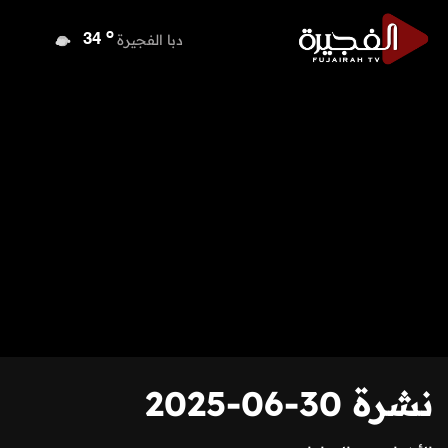
o
دبي
36
o
دبا الفجيرة
34
o
مسافي
34
o
الشارقة
34
o
عجمان
34
o
أم القيوين
35
o
راس الخيمة
34
o
الفجيرة
33
نشرة 30-06-2025