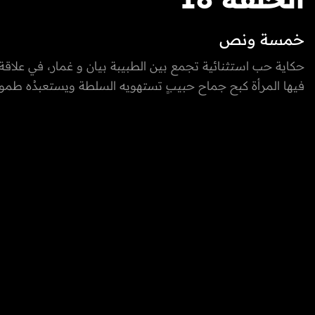
خمسة ونص
حكاية حب استثنائية تجمع بين الطبيبة بيان و غمار، في علاق
فيها المرأة كبح جماح حبيبٍ تستهويه السلطة ويستعبدُه طموح
نوازع الحقد وصراعات النفوذ، تسعى بيان إلى أن تكون القوة الخ
في مسار حياته.