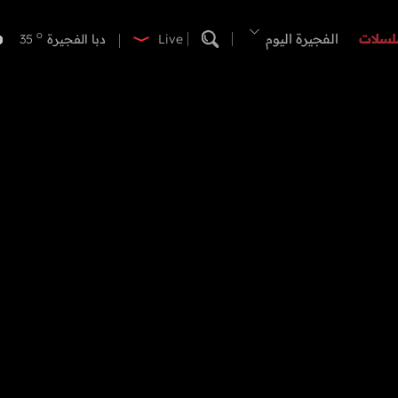
o
دبي
38
o
لسلات
الفجيرة اليوم
دبا الفجيرة
35
Live
o
مسافي
35
o
الشارقة
38
o
عجمان
37
o
أم القيوين
37
o
راس الخيمة
38
o
الفجيرة
34