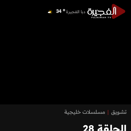
o
دبا الفجيرة
34
o
مسافي
34
o
الشارقة
40
o
عجمان
39
o
أم القيوين
39
o
راس الخيمة
39
o
الفجيرة
34
تشويق
مسلسلات خليجية
الحلقة 28