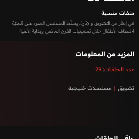
ملفات منسية
في إطار من التشويق والإثارة، يسلّط المسلسل الضوء على قضيّة
اختطاف الأطفال خلال تسعينيات القرن الماضي وبداية الألفية
الجديدة، حيث تدور الأحداث حول محاولة كشف لغز اختفاء عدد من
الفتيات في ظروف غامضة ومقلقة.
المزيد من المعلومات
عدد الحلقات:
28
تشويق
مسلسلات خليجية
باقي الحلقات