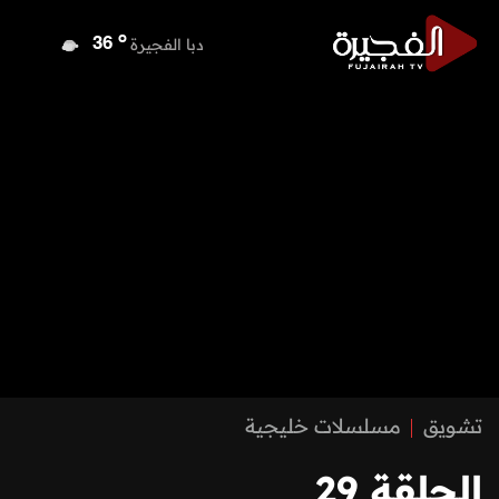
o
دبي
37
o
دبا الفجيرة
36
o
مسافي
36
o
الشارقة
36
o
عجمان
36
o
أم القيوين
36
o
راس الخيمة
36
o
الفجيرة
36
تشويق
مسلسلات خليجية
الحلقة 29