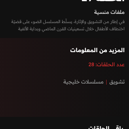
ملفات منسية
في إطار من التشويق والإثارة، يسلّط المسلسل الضوء على قضيّة
اختطاف الأطفال خلال تسعينيات القرن الماضي وبداية الألفية
الجديدة، حيث تدور الأحداث حول محاولة كشف لغز اختفاء عدد من
الفتيات في ظروف غامضة ومقلقة.
المزيد من المعلومات
عدد الحلقات:
28
تشويق
مسلسلات خليجية
باقي الحلقات