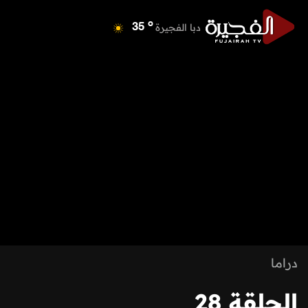
o
دبا الفجيرة
35
o
مسافي
35
o
الشارقة
41
o
عجمان
40
o
أم القيوين
39
o
راس الخيمة
40
o
الفجيرة
34
دراما
الحلقة 28