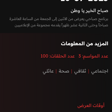
صباح الخير يا وطن
برنامج صباحي يعرض من الاثنين إلى الجمعة من الساعة العاشرة
صباحاً وحتى الثانية عشر ظهراً يقدمه مجموعة من الإعلاميين
بفقرات متميزة بين الاستوديو والخارج، يسلط الضوء على كل ما يعني
الأسرة بمزيج مميز بين العادات والتقاليد والتقدم والتطور الذي
المزيد من المعلومات
تشهده إمارة الفجيرة ودولة الإمارات العربية المتحدة، نستضيف من
خلاله ضيوف مميزون يتحدثون عن الطب، الفن، التكنولوجيا،
عدد المواسم:
3
عدد الحلقات:
100
المغامرات، السنع الإماراتي والفعاليات.
اجتماعي
ثقافي
صحة
عائلي
أوقات العرض