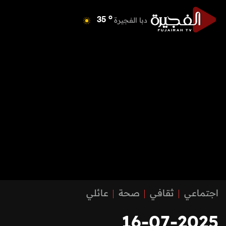
o
دبا الفجيرة
35
o
مسافي
35
o
الشارقة
42
o
عجمان
40
o
أم القيوين
39
o
راس الخيمة
40
o
الفجيرة
34
اجتماعي
ثقافي
صحة
عائلي
16-07-2025