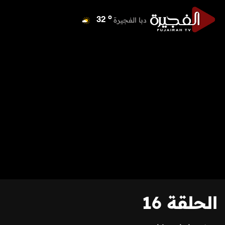
o
دبا الفجيرة
32
o
مسافي
32
o
الشارقة
36
o
عجمان
34
o
أم القيوين
33
o
راس الخيمة
34
o
الفجيرة
32
الحلقة 16