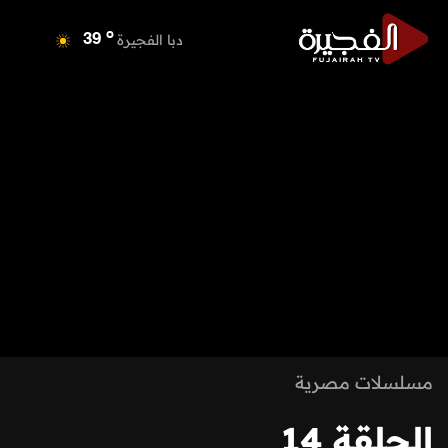
o
دبا الفجيرة
39
o
مسافي
39
o
الشارقة
39
o
عجمان
39
o
أم القيوين
38
o
راس الخيمة
40
o
الفجيرة
37
مسلسلات مصرية
الحلقة 14