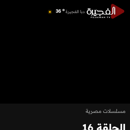
o
دبا الفجيرة
36
o
مسافي
36
o
الشارقة
40
o
عجمان
40
o
أم القيوين
39
o
راس الخيمة
40
o
الفجيرة
35
مسلسلات مصرية
الحلقة 16