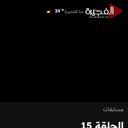
o
دبا الفجيرة
34
o
مسافي
34
o
الشارقة
42
o
عجمان
39
o
أم القيوين
39
o
راس الخيمة
39
o
الفجيرة
34
مسابقات
الحلقة 15