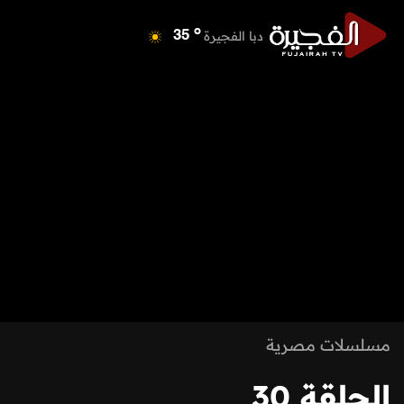
o
دبي
41
o
دبا الفجيرة
35
o
مسافي
35
o
الشارقة
41
o
عجمان
41
o
أم القيوين
40
o
راس الخيمة
41
o
الفجيرة
34
مسلسلات مصرية
الحلقة 30