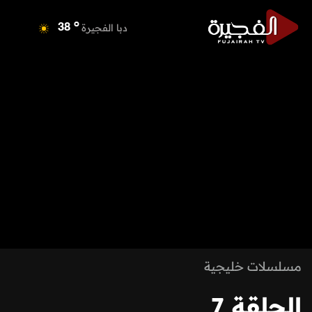
o
دبا الفجيرة
38
o
مسافي
38
o
الشارقة
40
o
عجمان
39
o
أم القيوين
39
o
راس الخيمة
40
o
الفجيرة
36
مسلسلات خليجية
الحلقة 7