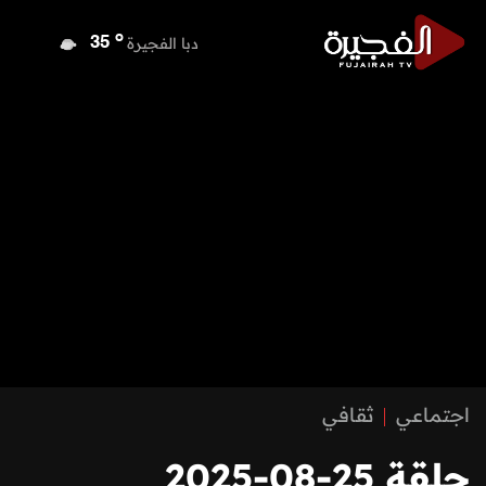
o
دبا الفجيرة
35
o
مسافي
35
o
الشارقة
34
o
عجمان
34
o
أم القيوين
34
o
راس الخيمة
33
o
الفجيرة
35
اجتماعي
ثقافي
حلقة 25-08-2025