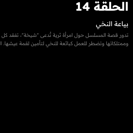
الحلقة 14
بياعة النخي
تدور قصة المسلسل حول امرأة ثرية تُدعى "شيخة"، تفقد كل ث
وممتلكاتها وتضطر للعمل كبائعة للنخي لتأمين لقمة عيشها. 
يستعرض تحول حياتها من الغنى إلى الفقر وكيف تواجه الصعا
بعد أن كانت تعيش في بحبوحة. كما يسلط الضوء على العادات و
الكويتية القديمة وتأثيرها على المجتمع