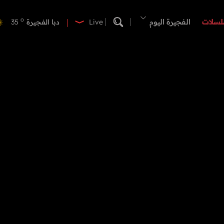
o
دبي
41
o
لسلات
الفجيرة اليوم
دبا الفجيرة
35
Live
o
مسافي
35
o
الشارقة
41
o
عجمان
40
o
أم القيوين
39
o
راس الخيمة
39
o
الفجيرة
34