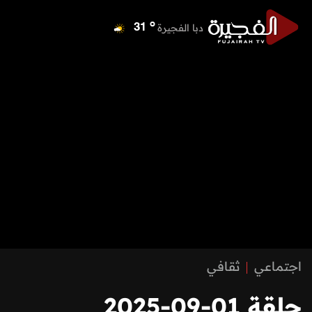
o
دبا الفجيرة
31
o
مسافي
31
o
الشارقة
34
o
عجمان
33
o
أم القيوين
34
o
راس الخيمة
34
o
الفجيرة
31
اجتماعي
ثقافي
حلقة 01-09-2025