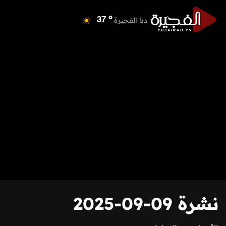
o
دبا الفجيرة
37
o
مسافي
37
o
الشارقة
42
o
عجمان
40
o
أم القيوين
40
o
راس الخيمة
39
o
الفجيرة
36
نشرة 09-09-2025