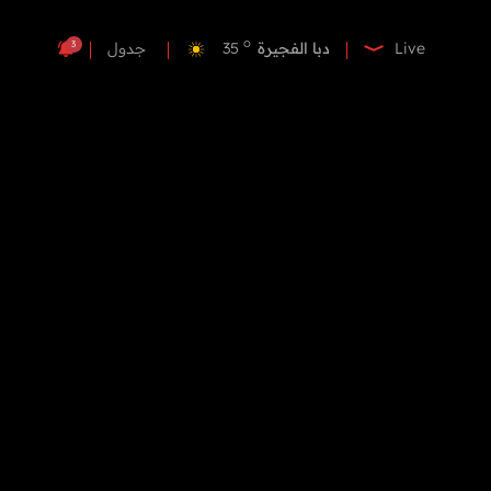
o
دبي
35
o
دبا الفجيرة
35
3
Live
جدول
o
مسافي
35
o
الشارقة
34
o
عجمان
34
o
أم القيوين
34
o
راس الخيمة
34
o
الفجيرة
35