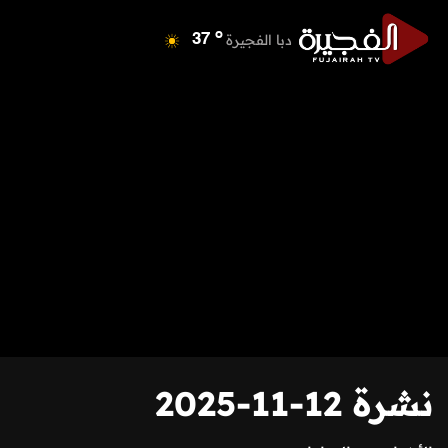
o
دبا الفجيرة
37
o
مسافي
37
o
الشارقة
41
o
عجمان
40
o
أم القيوين
39
o
راس الخيمة
38
o
الفجيرة
36
نشرة 12-11-2025