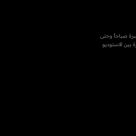
رة صباحاً وحتى
 بين الاستوديو
العادات
رات العربية
، الفن،