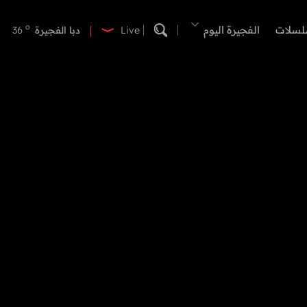
o
دبي
41
o
لسلات
الفجيرة اليوم
دبا الفجيرة
36
Live
o
مسافي
36
o
الشارقة
42
o
عجمان
41
o
أم القيوين
40
o
راس الخيمة
40
o
الفجيرة
35