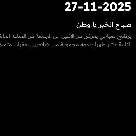
27-11-2025
صباح الخير يا وطن
برنامج صباحي يعرض من الاثنين إلى الجمعة من الساعة العاش
الثانية عشر ظهراً يقدمه مجموعة من الإعلاميين بفقرات متميزة
والخارج، يسلط الضوء على كل ما يعني الأسرة بمزيج مميز بين 
والتقاليد والتقدم والتطور الذي تشهده إمارة الفجيرة ودولة الإما
المتحدة، نستضيف من خلاله ضيوف مميزون يتحدثون عن الطب
التكنولوجيا، المغامرات، السنع الإماراتي والفعاليات.