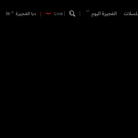
o
دبي
39
o
لسلات
الفجيرة اليوم
دبا الفجيرة
36
Live
o
مسافي
36
o
الشارقة
40
o
عجمان
40
o
أم القيوين
39
o
راس الخيمة
40
o
الفجيرة
35