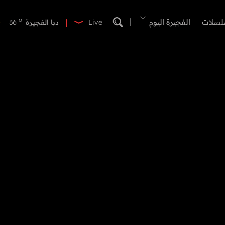
o
دبي
41
o
لسلات
الفجيرة اليوم
دبا الفجيرة
36
Live
o
مسافي
36
o
الشارقة
42
o
عجمان
41
o
أم القيوين
40
o
راس الخيمة
40
o
الفجيرة
35